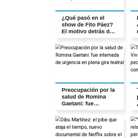
¿Qué pasó en el
show de Fito Páez?
El motivo detrás de
los silbidos y su
inesperado descargo
en las redes
Preocupación por la
salud de Romina
Gaetani: fue
internada de
urgencia en plena
gira teatral