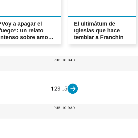
“Voy a apagar el
El ultimátum de
fuego”: un relato
Iglesias que hace
intenso sobre amor y
temblar a Franchín
pérdida
PUBLICIDAD
1
2
3
...
5
PUBLICIDAD