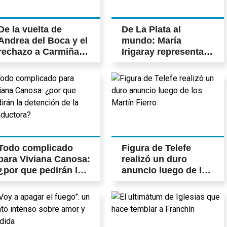
De la vuelta de
De La Plata al
Andrea del Boca y el
mundo: María
rechazo a Carmiña al
Irigaray representará
ingreso de Charlotte
a la Ciudad en Miss
Caniggia a Gran
Universo
Hermano
Todo complicado
Figura de Telefe
para Viviana Canosa:
realizó un duro
¿por que pedirán la
anuncio luego de los
detención de la
Martín Fierro
conductora?