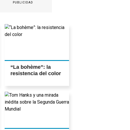
jurado estrella
PUBLICIDAD
“La bohème”: la
resistencia del color