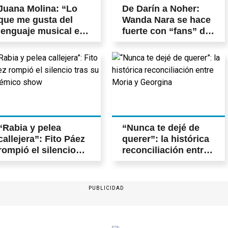
Juana Molina: “Lo
De Darín a Noher:
que me gusta del
Wanda Nara se hace
lenguaje musical es
fuerte con “fans” de
la abstracción”
primera línea
“Rabia y pelea
“Nunca te dejé de
callejera”: Fito Páez
querer”: la histórica
rompió el silencio
reconciliación entre
tras su polémico
Moria y Georgina
show
PUBLICIDAD