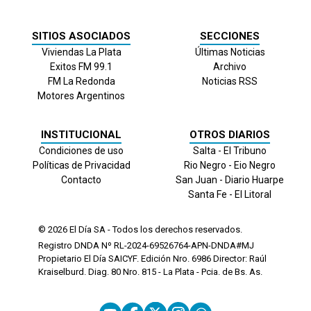
SITIOS ASOCIADOS
SECCIONES
Viviendas La Plata
Últimas Noticias
Exitos FM 99.1
Archivo
FM La Redonda
Noticias RSS
Motores Argentinos
INSTITUCIONAL
OTROS DIARIOS
Condiciones de uso
Salta - El Tribuno
Políticas de Privacidad
Rio Negro - Eio Negro
Contacto
San Juan - Diario Huarpe
Santa Fe - El Litoral
© 2026
El Día
SA - Todos los derechos reservados.
Registro DNDA Nº RL-2024-69526764-APN-DNDA#MJ
Propietario El Día SAICYF. Edición Nro.
6986
Director: Raúl
Kraiselburd. Diag. 80 Nro. 815 - La Plata - Pcia. de Bs. As.