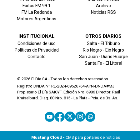
Exitos FM 99.1
Archivo
FM La Redonda
Noticias RSS
Motores Argentinos
INSTITUCIONAL
OTROS DIARIOS
Condiciones de uso
Salta - El Tribuno
Políticas de Privacidad
Rio Negro - Eio Negro
Contacto
San Juan - Diario Huarpe
Santa Fe - El Litoral
© 2026
El Día
SA - Todos los derechos reservados.
Registro DNDA Nº RL-2024-69526764-APN-DNDA#MJ
Propietario El Día SAICYF. Edición Nro.
6986
Director: Raúl
Kraiselburd. Diag. 80 Nro. 815 - La Plata - Pcia. de Bs. As.
Mustang Cloud -
CMS para portales de noticias