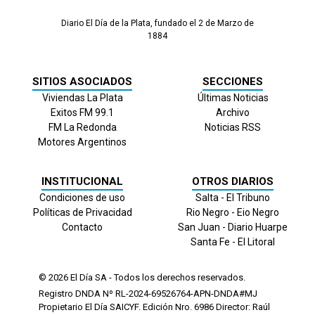
Diario El Día de la Plata, fundado el 2 de Marzo de
1884
SITIOS ASOCIADOS
SECCIONES
Viviendas La Plata
Últimas Noticias
Exitos FM 99.1
Archivo
FM La Redonda
Noticias RSS
Motores Argentinos
INSTITUCIONAL
OTROS DIARIOS
Condiciones de uso
Salta - El Tribuno
Políticas de Privacidad
Rio Negro - Eio Negro
Contacto
San Juan - Diario Huarpe
Santa Fe - El Litoral
© 2026
El Día
SA - Todos los derechos reservados.
Registro DNDA Nº RL-2024-69526764-APN-DNDA#MJ
Propietario El Día SAICYF. Edición Nro.
6986
Director: Raúl