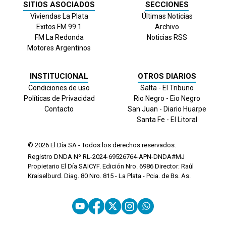
SITIOS ASOCIADOS
SECCIONES
Viviendas La Plata
Últimas Noticias
Exitos FM 99.1
Archivo
FM La Redonda
Noticias RSS
Motores Argentinos
INSTITUCIONAL
OTROS DIARIOS
Condiciones de uso
Salta - El Tribuno
Políticas de Privacidad
Rio Negro - Eio Negro
Contacto
San Juan - Diario Huarpe
Santa Fe - El Litoral
© 2026
El Día
SA - Todos los derechos reservados.
Registro DNDA Nº RL-2024-69526764-APN-DNDA#MJ
Propietario El Día SAICYF. Edición Nro.
6986
Director: Raúl
Kraiselburd. Diag. 80 Nro. 815 - La Plata - Pcia. de Bs. As.