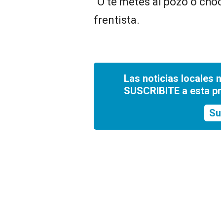
“O te metés al pozo o cho
frentista.
Las noticias locales 
SUSCRIBITE a esta p
Su