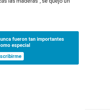
cás las maderas”, se quejó un
nunca fueron tan importantes
romo especial
scribirme