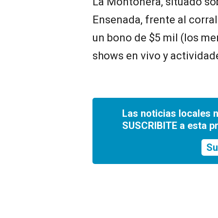
La Montonera, situado so
Ensenada, frente al corra
un bono de $5 mil (los me
shows en vivo y actividade
Las noticias locales 
SUSCRIBITE a esta p
Su