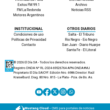
Exitos FM 99.1
Archivo
FM La Redonda
Noticias RSS
Motores Argentinos
INSTITUCIONAL
OTROS DIARIOS
Condiciones de uso
Salta - El Tribuno
Políticas de Privacidad
Rio Negro - Eio Negro
Contacto
San Juan - Diario Huarpe
Santa Fe - El Litoral
© 2026
El Día
SA - Todos los derechos reservados.
Registro DNDA Nº RL-2024-69526764-APN-DNDA#MJ
Propietario El Día SAICYF. Edición Nro.
6986
Director: Raúl
Kraiselburd. Diag. 80 Nro. 815 - La Plata - Pcia. de Bs. As.
Mustang Cloud -
CMS para portales de noticias