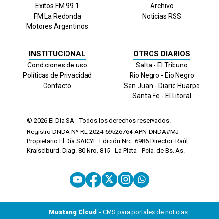
Exitos FM 99.1
Archivo
FM La Redonda
Noticias RSS
Motores Argentinos
INSTITUCIONAL
OTROS DIARIOS
Condiciones de uso
Salta - El Tribuno
Políticas de Privacidad
Rio Negro - Eio Negro
Contacto
San Juan - Diario Huarpe
Santa Fe - El Litoral
© 2026
El Día
SA - Todos los derechos reservados.
Registro DNDA Nº RL-2024-69526764-APN-DNDA#MJ
Propietario El Día SAICYF. Edición Nro.
6986
Director: Raúl
Kraiselburd. Diag. 80 Nro. 815 - La Plata - Pcia. de Bs. As.
Mustang Cloud -
CMS para portales de noticias