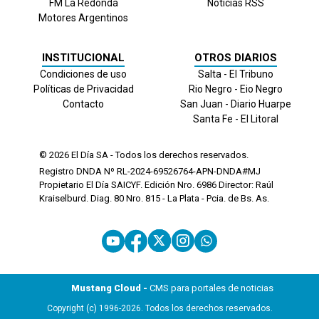
FM La Redonda
Noticias RSS
Motores Argentinos
INSTITUCIONAL
OTROS DIARIOS
Condiciones de uso
Salta - El Tribuno
Políticas de Privacidad
Rio Negro - Eio Negro
Contacto
San Juan - Diario Huarpe
Santa Fe - El Litoral
© 2026
El Día
SA - Todos los derechos reservados.
Registro DNDA Nº RL-2024-69526764-APN-DNDA#MJ
Propietario El Día SAICYF. Edición Nro.
6986
Director: Raúl
Kraiselburd. Diag. 80 Nro. 815 - La Plata - Pcia. de Bs. As.
Mustang Cloud -
CMS para portales de noticias
Copyright (c) 1996-2026. Todos los derechos reservados.