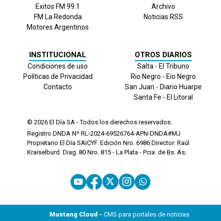
Exitos FM 99.1
Archivo
FM La Redonda
Noticias RSS
Motores Argentinos
INSTITUCIONAL
OTROS DIARIOS
Condiciones de uso
Salta - El Tribuno
Políticas de Privacidad
Rio Negro - Eio Negro
Contacto
San Juan - Diario Huarpe
Santa Fe - El Litoral
© 2026
El Día
SA - Todos los derechos reservados.
Registro DNDA Nº RL-2024-69526764-APN-DNDA#MJ
Propietario El Día SAICYF. Edición Nro.
6986
Director: Raúl
Kraiselburd. Diag. 80 Nro. 815 - La Plata - Pcia. de Bs. As.
Mustang Cloud -
CMS para portales de noticias