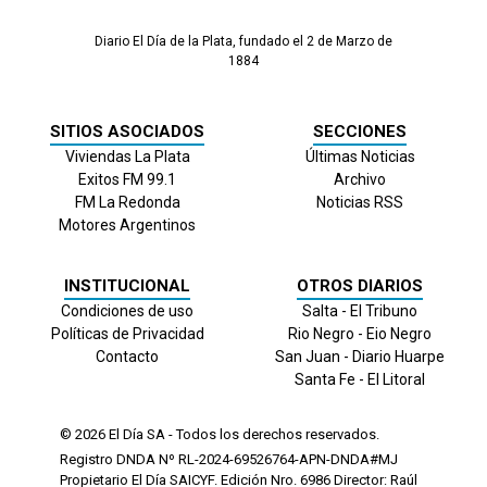
Diario El Día de la Plata, fundado el 2 de Marzo de
1884
SITIOS ASOCIADOS
SECCIONES
Viviendas La Plata
Últimas Noticias
Exitos FM 99.1
Archivo
FM La Redonda
Noticias RSS
Motores Argentinos
INSTITUCIONAL
OTROS DIARIOS
Condiciones de uso
Salta - El Tribuno
Políticas de Privacidad
Rio Negro - Eio Negro
Contacto
San Juan - Diario Huarpe
Santa Fe - El Litoral
© 2026
El Día
SA - Todos los derechos reservados.
Registro DNDA Nº RL-2024-69526764-APN-DNDA#MJ
Propietario El Día SAICYF. Edición Nro.
6986
Director: Raúl