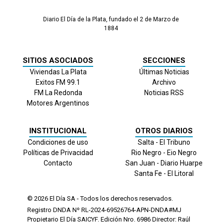
Diario El Día de la Plata, fundado el 2 de Marzo de
1884
SITIOS ASOCIADOS
SECCIONES
Viviendas La Plata
Últimas Noticias
Exitos FM 99.1
Archivo
FM La Redonda
Noticias RSS
Motores Argentinos
INSTITUCIONAL
OTROS DIARIOS
Condiciones de uso
Salta - El Tribuno
Políticas de Privacidad
Rio Negro - Eio Negro
Contacto
San Juan - Diario Huarpe
Santa Fe - El Litoral
© 2026
El Día
SA - Todos los derechos reservados.
Registro DNDA Nº RL-2024-69526764-APN-DNDA#MJ
Propietario El Día SAICYF. Edición Nro.
6986
Director: Raúl