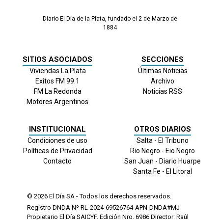
Diario El Día de la Plata, fundado el 2 de Marzo de
1884
SITIOS ASOCIADOS
SECCIONES
Viviendas La Plata
Últimas Noticias
Exitos FM 99.1
Archivo
FM La Redonda
Noticias RSS
Motores Argentinos
INSTITUCIONAL
OTROS DIARIOS
Condiciones de uso
Salta - El Tribuno
Políticas de Privacidad
Rio Negro - Eio Negro
Contacto
San Juan - Diario Huarpe
Santa Fe - El Litoral
© 2026
El Día
SA - Todos los derechos reservados.
Registro DNDA Nº RL-2024-69526764-APN-DNDA#MJ
Propietario El Día SAICYF. Edición Nro.
6986
Director: Raúl