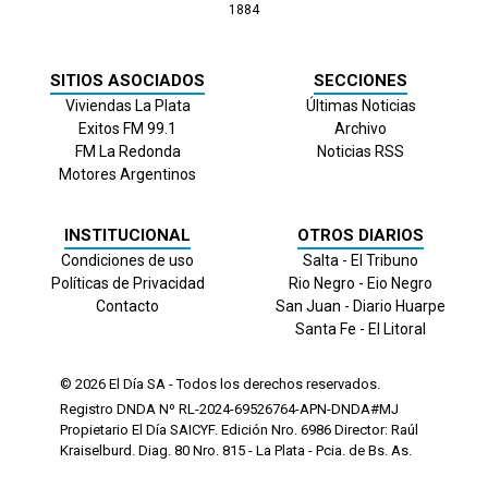
1884
SITIOS ASOCIADOS
SECCIONES
Viviendas La Plata
Últimas Noticias
Exitos FM 99.1
Archivo
FM La Redonda
Noticias RSS
Motores Argentinos
INSTITUCIONAL
OTROS DIARIOS
Condiciones de uso
Salta - El Tribuno
Políticas de Privacidad
Rio Negro - Eio Negro
Contacto
San Juan - Diario Huarpe
Santa Fe - El Litoral
© 2026
El Día
SA - Todos los derechos reservados.
Registro DNDA Nº RL-2024-69526764-APN-DNDA#MJ
Propietario El Día SAICYF. Edición Nro.
6986
Director: Raúl
Kraiselburd. Diag. 80 Nro. 815 - La Plata - Pcia. de Bs. As.