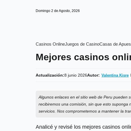
Domingo 2 de Agosto, 2026
Aitana Mamani
Valentina Kisre
Casinos Online
Juegos de Сasino
Casas de Apues
Mejores casinos onl
Actualización:
8 junio 2026
Autor:
Valentina Kisre
Algunos enlaces en el sitio web de Peru pueden se
recibiremos una comisión, sin que esto suponga ni
servicios. Nos comprometemos a mantener la trans
Analicé y revisé los mejores casinos onl