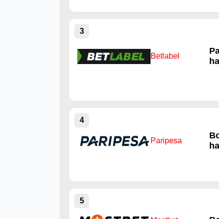
Pa
Betlabel
ha
Bo
Paripesa
ha