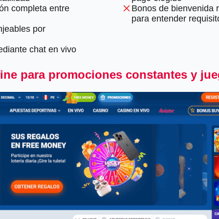
ión completa entre
Bonos de bienvenida r
para entender requisi
njeables por
diante chat en vivo
line para promociones constantes y jue