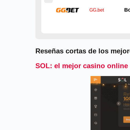
Bo
GG.bet
Reseñas cortas de los mejor
SOL: el mejor casino online