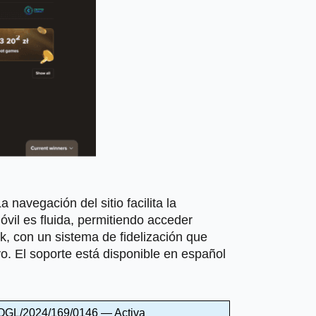
navegación del sitio facilita la
vil es fluida, permitiendo acceder
k, con un sistema de fidelización que
o. El soporte está disponible en español
OGL/2024/169/0146 — Activa