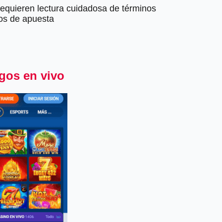
equieren lectura cuidadosa de términos
tos de apuesta
gos en vivo