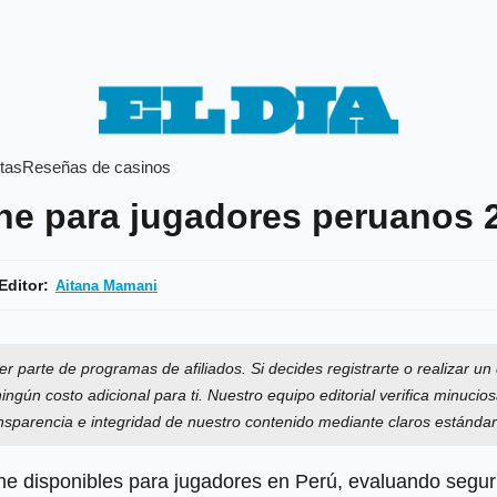
tas
Reseñas de casinos
ine para jugadores peruanos 
Editor:
Aitana Mamani
r parte de programas de afiliados. Si decides registrarte o realizar un
ngún costo adicional para ti. Nuestro equipo editorial verifica minuci
parencia e integridad de nuestro contenido mediante claros estándare
ine disponibles para jugadores en Perú, evaluando segur