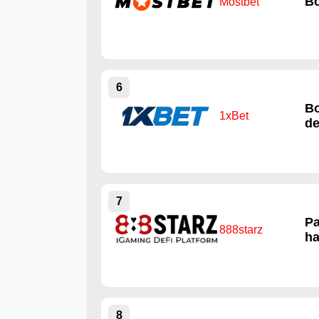
Bo
Mostbet
Bo
1xBet
de
Pa
888starz
ha