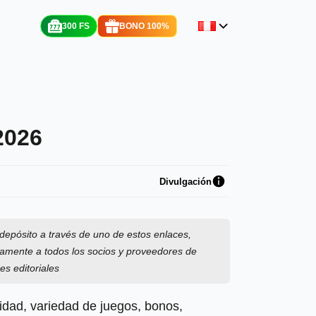
300 FS
BONO 100%
2026
Divulgación
 depósito a través de uno de estos enlaces,
osamente a todos los socios y proveedores de
s editoriales
idad, variedad de juegos, bonos,