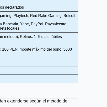
gos declarados
ogaming, Playtech, Red Rake Gaming, Betsoft
ia Bancaria, Yape, PayPal, Paysafecard,
lets locales
n método); Retiros: 1–5 días hábiles
o: 100 PEN Importe máximo del bono: 3000
eden extenderse según el método de