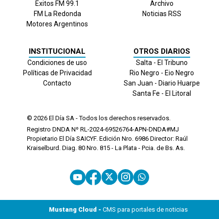
Exitos FM 99.1
Archivo
FM La Redonda
Noticias RSS
Motores Argentinos
INSTITUCIONAL
OTROS DIARIOS
Condiciones de uso
Salta - El Tribuno
Políticas de Privacidad
Rio Negro - Eio Negro
Contacto
San Juan - Diario Huarpe
Santa Fe - El Litoral
© 2026
El Día
SA - Todos los derechos reservados.
Registro DNDA Nº RL-2024-69526764-APN-DNDA#MJ
Propietario El Día SAICYF. Edición Nro.
6986
Director: Raúl
Kraiselburd. Diag. 80 Nro. 815 - La Plata - Pcia. de Bs. As.
Mustang Cloud -
CMS para portales de noticias