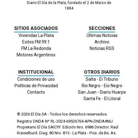
Diario El Día de la Plata, fundado el 2 de Marzo de
1884
SITIOS ASOCIADOS
SECCIONES
Viviendas La Plata
Últimas Noticias
Exitos FM 99.1
Archivo
FM La Redonda
Noticias RSS
Motores Argentinos
INSTITUCIONAL
OTROS DIARIOS
Condiciones de uso
Salta - El Tribuno
Políticas de Privacidad
Rio Negro - Eio Negro
Contacto
San Juan - Diario Huarpe
Santa Fe - El Litoral
© 2026
El Día
SA - Todos los derechos reservados.
Registro DNDA Nº RL-2024-69526764-APN-DNDA#MJ
Propietario El Día SAICYF. Edición Nro.
6986
Director: Raúl
Kraiselburd. Diag. 80 Nro. 815 - La Plata - Pcia. de Bs. As.