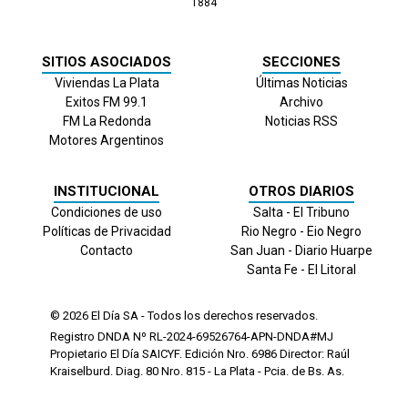
1884
SITIOS ASOCIADOS
SECCIONES
Viviendas La Plata
Últimas Noticias
Exitos FM 99.1
Archivo
FM La Redonda
Noticias RSS
Motores Argentinos
INSTITUCIONAL
OTROS DIARIOS
Condiciones de uso
Salta - El Tribuno
Políticas de Privacidad
Rio Negro - Eio Negro
Contacto
San Juan - Diario Huarpe
Santa Fe - El Litoral
© 2026
El Día
SA - Todos los derechos reservados.
Registro DNDA Nº RL-2024-69526764-APN-DNDA#MJ
Propietario El Día SAICYF. Edición Nro.
6986
Director: Raúl
Kraiselburd. Diag. 80 Nro. 815 - La Plata - Pcia. de Bs. As.