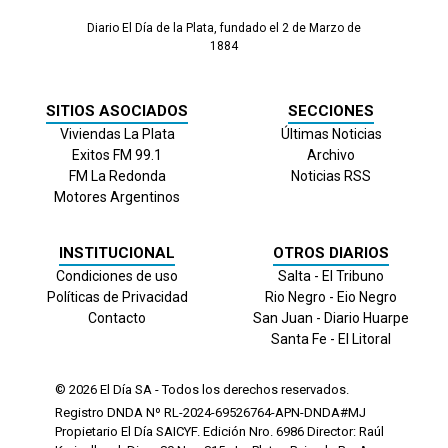
Diario El Día de la Plata, fundado el 2 de Marzo de
1884
SITIOS ASOCIADOS
SECCIONES
Viviendas La Plata
Últimas Noticias
Exitos FM 99.1
Archivo
FM La Redonda
Noticias RSS
Motores Argentinos
INSTITUCIONAL
OTROS DIARIOS
Condiciones de uso
Salta - El Tribuno
Políticas de Privacidad
Rio Negro - Eio Negro
Contacto
San Juan - Diario Huarpe
Santa Fe - El Litoral
© 2026
El Día
SA - Todos los derechos reservados.
Registro DNDA Nº RL-2024-69526764-APN-DNDA#MJ
Propietario El Día SAICYF. Edición Nro.
6986
Director: Raúl