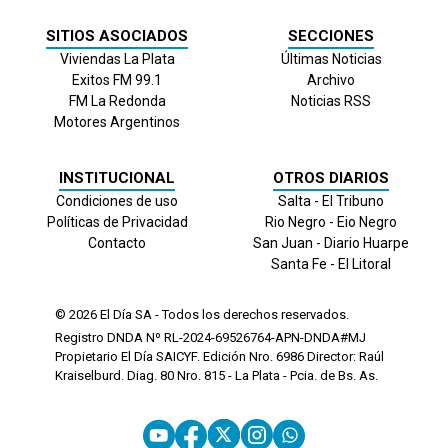
SITIOS ASOCIADOS
SECCIONES
Viviendas La Plata
Últimas Noticias
Exitos FM 99.1
Archivo
FM La Redonda
Noticias RSS
Motores Argentinos
INSTITUCIONAL
OTROS DIARIOS
Condiciones de uso
Salta - El Tribuno
Políticas de Privacidad
Rio Negro - Eio Negro
Contacto
San Juan - Diario Huarpe
Santa Fe - El Litoral
© 2026
El Día
SA - Todos los derechos reservados.
Registro DNDA Nº RL-2024-69526764-APN-DNDA#MJ
Propietario El Día SAICYF. Edición Nro.
6986
Director: Raúl
Kraiselburd. Diag. 80 Nro. 815 - La Plata - Pcia. de Bs. As.