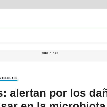
PUBLICIDAD
INADECUADO
s: alertan por los d
sar en la microbiota