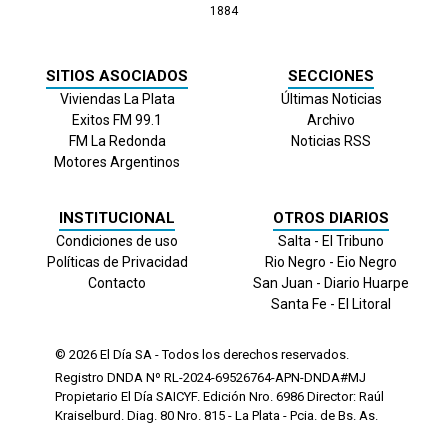
1884
SITIOS ASOCIADOS
SECCIONES
Viviendas La Plata
Últimas Noticias
Exitos FM 99.1
Archivo
FM La Redonda
Noticias RSS
Motores Argentinos
INSTITUCIONAL
OTROS DIARIOS
Condiciones de uso
Salta - El Tribuno
Políticas de Privacidad
Rio Negro - Eio Negro
Contacto
San Juan - Diario Huarpe
Santa Fe - El Litoral
© 2026
El Día
SA - Todos los derechos reservados.
Registro DNDA Nº RL-2024-69526764-APN-DNDA#MJ
Propietario El Día SAICYF. Edición Nro.
6986
Director: Raúl
Kraiselburd. Diag. 80 Nro. 815 - La Plata - Pcia. de Bs. As.