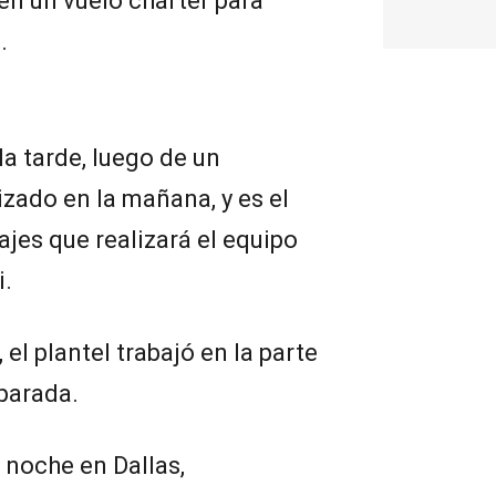
en un vuelo chárter para
.
la tarde, luego de un
izado en la mañana, y es el
ajes que realizará el equipo
i.
 el plantel trabajó en la parte
 parada.
a noche en Dallas,