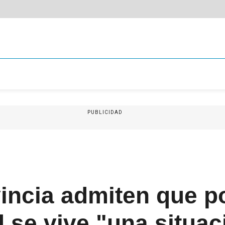
PUBLICIDAD
incia admiten que po
 se vive "una situac