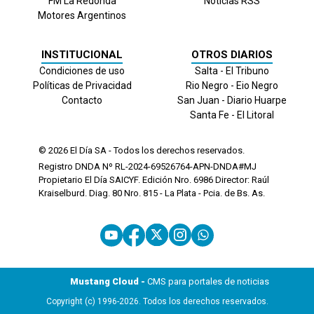
FM La Redonda
Noticias RSS
Motores Argentinos
INSTITUCIONAL
OTROS DIARIOS
Condiciones de uso
Salta - El Tribuno
Políticas de Privacidad
Rio Negro - Eio Negro
Contacto
San Juan - Diario Huarpe
Santa Fe - El Litoral
© 2026
El Día
SA - Todos los derechos reservados.
Registro DNDA Nº RL-2024-69526764-APN-DNDA#MJ
Propietario El Día SAICYF. Edición Nro.
6986
Director: Raúl
Kraiselburd. Diag. 80 Nro. 815 - La Plata - Pcia. de Bs. As.
Mustang Cloud -
CMS para portales de noticias
Copyright (c) 1996-2026. Todos los derechos reservados.