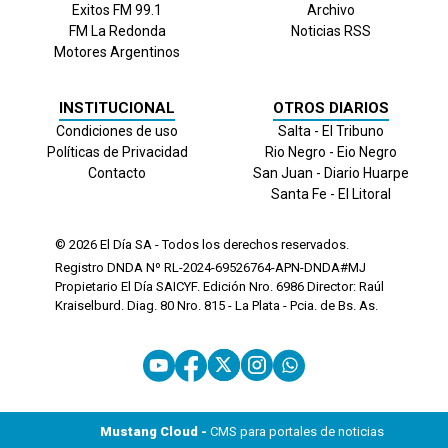
Exitos FM 99.1
Archivo
FM La Redonda
Noticias RSS
Motores Argentinos
INSTITUCIONAL
OTROS DIARIOS
Condiciones de uso
Salta - El Tribuno
Políticas de Privacidad
Rio Negro - Eio Negro
Contacto
San Juan - Diario Huarpe
Santa Fe - El Litoral
© 2026
El Día
SA - Todos los derechos reservados.
Registro DNDA Nº RL-2024-69526764-APN-DNDA#MJ
Propietario El Día SAICYF. Edición Nro.
6986
Director: Raúl
Kraiselburd. Diag. 80 Nro. 815 - La Plata - Pcia. de Bs. As.
Mustang Cloud -
CMS para portales de noticias