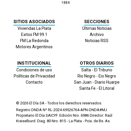
1884
SITIOS ASOCIADOS
SECCIONES
Viviendas La Plata
Últimas Noticias
Exitos FM 99.1
Archivo
FM La Redonda
Noticias RSS
Motores Argentinos
INSTITUCIONAL
OTROS DIARIOS
Condiciones de uso
Salta - El Tribuno
Políticas de Privacidad
Rio Negro - Eio Negro
Contacto
San Juan - Diario Huarpe
Santa Fe - El Litoral
© 2026
El Día
SA - Todos los derechos reservados.
Registro DNDA Nº RL-2024-69526764-APN-DNDA#MJ
Propietario El Día SAICYF. Edición Nro.
6986
Director: Raúl
Kraiselburd. Diag. 80 Nro. 815 - La Plata - Pcia. de Bs. As.