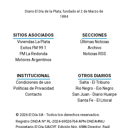
Diario El Día de la Plata, fundado el 2 de Marzo de
1884
SITIOS ASOCIADOS
SECCIONES
Viviendas La Plata
Últimas Noticias
Exitos FM 99.1
Archivo
FM La Redonda
Noticias RSS
Motores Argentinos
INSTITUCIONAL
OTROS DIARIOS
Condiciones de uso
Salta - El Tribuno
Políticas de Privacidad
Rio Negro - Eio Negro
Contacto
San Juan - Diario Huarpe
Santa Fe - El Litoral
© 2026
El Día
SA - Todos los derechos reservados.
Registro DNDA Nº RL-2024-69526764-APN-DNDA#MJ
Propietario El Día SAICYF. Edición Nro.
6986
Director: Raúl