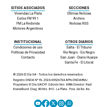
SITIOS ASOCIADOS
SECCIONES
Viviendas La Plata
Últimas Noticias
Exitos FM 99.1
Archivo
FM La Redonda
Noticias RSS
Motores Argentinos
INSTITUCIONAL
OTROS DIARIOS
Condiciones de uso
Salta - El Tribuno
Políticas de Privacidad
Rio Negro - Eio Negro
Contacto
San Juan - Diario Huarpe
Santa Fe - El Litoral
© 2026
El Día
SA - Todos los derechos reservados.
Registro DNDA Nº RL-2024-69526764-APN-DNDA#MJ
Propietario El Día SAICYF. Edición Nro.
6986
Director: Raúl
Kraiselburd. Diag. 80 Nro. 815 - La Plata - Pcia. de Bs. As.