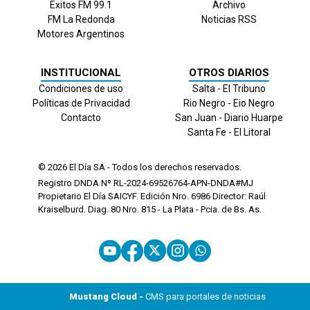
Exitos FM 99.1
Archivo
FM La Redonda
Noticias RSS
Motores Argentinos
INSTITUCIONAL
OTROS DIARIOS
Condiciones de uso
Salta - El Tribuno
Políticas de Privacidad
Rio Negro - Eio Negro
Contacto
San Juan - Diario Huarpe
Santa Fe - El Litoral
© 2026
El Día
SA - Todos los derechos reservados.
Registro DNDA Nº RL-2024-69526764-APN-DNDA#MJ
Propietario El Día SAICYF. Edición Nro.
6986
Director: Raúl
Kraiselburd. Diag. 80 Nro. 815 - La Plata - Pcia. de Bs. As.
Mustang Cloud -
CMS para portales de noticias