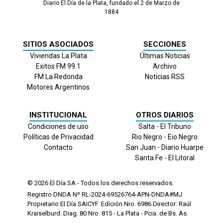
Diario El Día de la Plata, fundado el 2 de Marzo de
1884
SITIOS ASOCIADOS
SECCIONES
Viviendas La Plata
Últimas Noticias
Exitos FM 99.1
Archivo
FM La Redonda
Noticias RSS
Motores Argentinos
INSTITUCIONAL
OTROS DIARIOS
Condiciones de uso
Salta - El Tribuno
Políticas de Privacidad
Rio Negro - Eio Negro
Contacto
San Juan - Diario Huarpe
Santa Fe - El Litoral
© 2026
El Día
SA - Todos los derechos reservados.
Registro DNDA Nº RL-2024-69526764-APN-DNDA#MJ
Propietario El Día SAICYF. Edición Nro.
6986
Director: Raúl
Kraiselburd. Diag. 80 Nro. 815 - La Plata - Pcia. de Bs. As.