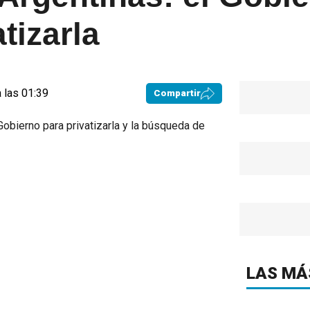
tizarla
 las 01:39
Compartir
LAS MÁ