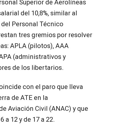
rsonal Superior de Aerolíneas
larial del 10,8%, similar al
 del Personal Técnico
estan tres gremios por resolver
as: APLA (pilotos), AAA
 APA (administrativos y
res de los libertarios.
oincide con el paro que lleva
erra de ATE en la
e Aviación Civil (ANAC) y que
6 a 12 y de 17 a 22.