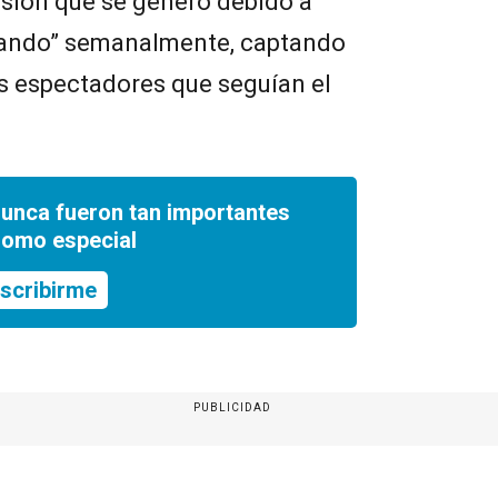
usión que se generó debido a
berando” semanalmente, captando
s espectadores que seguían el
nunca fueron tan importantes
romo especial
scribirme
PUBLICIDAD