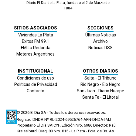
Diario El Día de la Plata, fundado el 2 de Marzo de
1884
SITIOS ASOCIADOS
SECCIONES
Viviendas La Plata
Últimas Noticias
Exitos FM 99.1
Archivo
FM La Redonda
Noticias RSS
Motores Argentinos
INSTITUCIONAL
OTROS DIARIOS
Condiciones de uso
Salta - El Tribuno
Políticas de Privacidad
Rio Negro - Eio Negro
Contacto
San Juan - Diario Huarpe
Santa Fe - El Litoral
© 2026
El Día
SA - Todos los derechos reservados.
Registro DNDA Nº RL-2024-69526764-APN-DNDA#MJ
Propietario El Día SAICYF. Edición Nro.
6986
Director: Raúl
Kraiselburd. Diag. 80 Nro. 815 - La Plata - Pcia. de Bs. As.