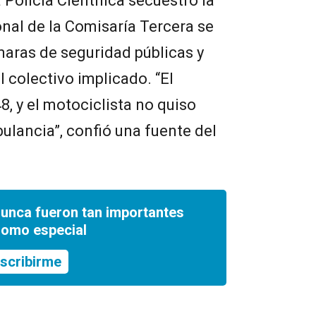
 Policía Científica secuestró la
onal de la Comisaría Tercera se
aras de seguridad públicas y
l colectivo implicado. “El
48, y el motociclista no quiso
bulancia”, confió una fuente del
nunca fueron tan importantes
romo especial
scribirme