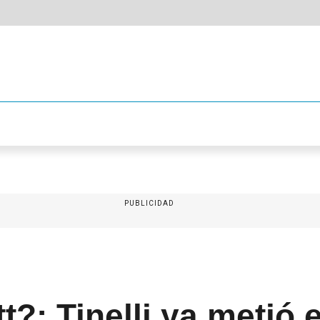
PUBLICIDAD
t?: Tinelli ya metió 