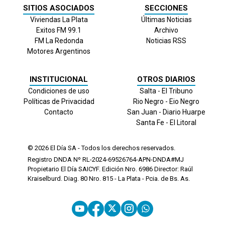
SITIOS ASOCIADOS
SECCIONES
Viviendas La Plata
Últimas Noticias
Exitos FM 99.1
Archivo
FM La Redonda
Noticias RSS
Motores Argentinos
INSTITUCIONAL
OTROS DIARIOS
Condiciones de uso
Salta - El Tribuno
Políticas de Privacidad
Rio Negro - Eio Negro
Contacto
San Juan - Diario Huarpe
Santa Fe - El Litoral
© 2026
El Día
SA - Todos los derechos reservados.
Registro DNDA Nº RL-2024-69526764-APN-DNDA#MJ
Propietario El Día SAICYF. Edición Nro.
6986
Director: Raúl
Kraiselburd. Diag. 80 Nro. 815 - La Plata - Pcia. de Bs. As.