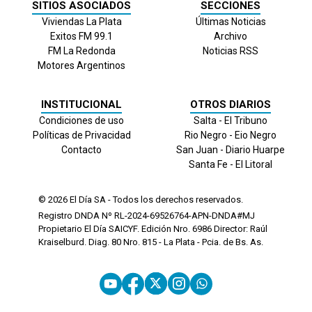
SITIOS ASOCIADOS
SECCIONES
Viviendas La Plata
Últimas Noticias
Exitos FM 99.1
Archivo
FM La Redonda
Noticias RSS
Motores Argentinos
INSTITUCIONAL
OTROS DIARIOS
Condiciones de uso
Salta - El Tribuno
Políticas de Privacidad
Rio Negro - Eio Negro
Contacto
San Juan - Diario Huarpe
Santa Fe - El Litoral
© 2026
El Día
SA - Todos los derechos reservados.
Registro DNDA Nº RL-2024-69526764-APN-DNDA#MJ
Propietario El Día SAICYF. Edición Nro.
6986
Director: Raúl
Kraiselburd. Diag. 80 Nro. 815 - La Plata - Pcia. de Bs. As.