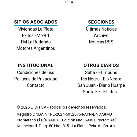
1884
SITIOS ASOCIADOS
SECCIONES
Viviendas La Plata
Últimas Noticias
Exitos FM 99.1
Archivo
FM La Redonda
Noticias RSS
Motores Argentinos
INSTITUCIONAL
OTROS DIARIOS
Condiciones de uso
Salta - El Tribuno
Políticas de Privacidad
Rio Negro - Eio Negro
Contacto
San Juan - Diario Huarpe
Santa Fe - El Litoral
© 2026
El Día
SA - Todos los derechos reservados.
Registro DNDA Nº RL-2024-69526764-APN-DNDA#MJ
Propietario El Día SAICYF. Edición Nro.
6986
Director: Raúl
Kraiselburd. Diag. 80 Nro. 815 - La Plata - Pcia. de Bs. As.