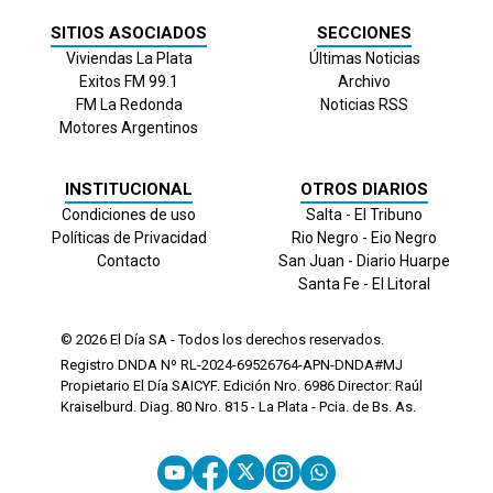
SITIOS ASOCIADOS
SECCIONES
Viviendas La Plata
Últimas Noticias
Exitos FM 99.1
Archivo
FM La Redonda
Noticias RSS
Motores Argentinos
INSTITUCIONAL
OTROS DIARIOS
Condiciones de uso
Salta - El Tribuno
Políticas de Privacidad
Rio Negro - Eio Negro
Contacto
San Juan - Diario Huarpe
Santa Fe - El Litoral
© 2026
El Día
SA - Todos los derechos reservados.
Registro DNDA Nº RL-2024-69526764-APN-DNDA#MJ
Propietario El Día SAICYF. Edición Nro.
6986
Director: Raúl
Kraiselburd. Diag. 80 Nro. 815 - La Plata - Pcia. de Bs. As.