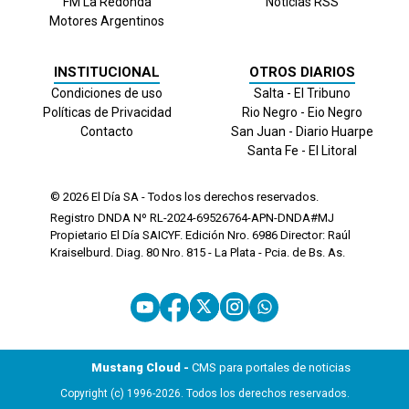
FM La Redonda
Noticias RSS
Motores Argentinos
INSTITUCIONAL
OTROS DIARIOS
Condiciones de uso
Salta - El Tribuno
Políticas de Privacidad
Rio Negro - Eio Negro
Contacto
San Juan - Diario Huarpe
Santa Fe - El Litoral
© 2026
El Día
SA - Todos los derechos reservados.
Registro DNDA Nº RL-2024-69526764-APN-DNDA#MJ
Propietario El Día SAICYF. Edición Nro.
6986
Director: Raúl
Kraiselburd. Diag. 80 Nro. 815 - La Plata - Pcia. de Bs. As.
Mustang Cloud -
CMS para portales de noticias
Copyright (c) 1996-2026. Todos los derechos reservados.