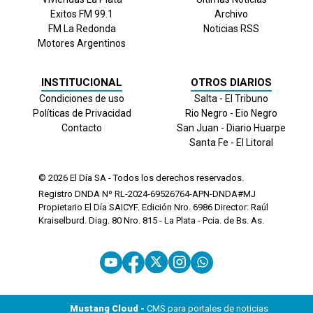
Exitos FM 99.1
Archivo
FM La Redonda
Noticias RSS
Motores Argentinos
INSTITUCIONAL
OTROS DIARIOS
Condiciones de uso
Salta - El Tribuno
Políticas de Privacidad
Rio Negro - Eio Negro
Contacto
San Juan - Diario Huarpe
Santa Fe - El Litoral
© 2026
El Día
SA - Todos los derechos reservados.
Registro DNDA Nº RL-2024-69526764-APN-DNDA#MJ
Propietario El Día SAICYF. Edición Nro.
6986
Director: Raúl
Kraiselburd. Diag. 80 Nro. 815 - La Plata - Pcia. de Bs. As.
Mustang Cloud -
CMS para portales de noticias