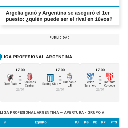
Argelia ganó y Argentina se aseguró el 1er
puesto: ¿quién puede ser el rival en 16vos?
PUBLICIDAD
LIGA PROFESIONAL ARGENTINA
17:00
17:00
17:00
-
-
-
vs
vs
vs
Barracas
Gimnasia
Velez
Instituto
Be
-
-
-
River Plate
Racing Club
Central
L.P.
Sarsfield
Cordoba
Co
26/07
26/07
26/07
LIGA PROFESIONAL ARGENTINA — APERTURA - GRUPO A
#
EQUIPO
PJ
PG
PE
PP
PTS