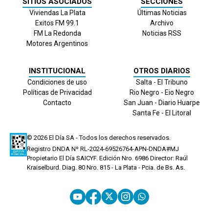
SITIOS ASOCIADOS
SECCIONES
Viviendas La Plata
Últimas Noticias
Exitos FM 99.1
Archivo
FM La Redonda
Noticias RSS
Motores Argentinos
INSTITUCIONAL
OTROS DIARIOS
Condiciones de uso
Salta - El Tribuno
Políticas de Privacidad
Rio Negro - Eio Negro
Contacto
San Juan - Diario Huarpe
Santa Fe - El Litoral
© 2026
El Día
SA - Todos los derechos reservados.
Registro DNDA Nº RL-2024-69526764-APN-DNDA#MJ
Propietario El Día SAICYF. Edición Nro.
6986
Director: Raúl
Kraiselburd. Diag. 80 Nro. 815 - La Plata - Pcia. de Bs. As.