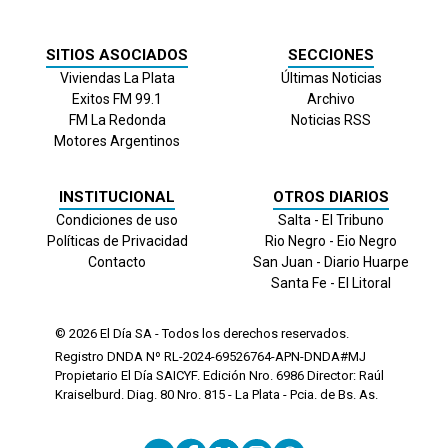
SITIOS ASOCIADOS
SECCIONES
Viviendas La Plata
Últimas Noticias
Exitos FM 99.1
Archivo
FM La Redonda
Noticias RSS
Motores Argentinos
INSTITUCIONAL
OTROS DIARIOS
Condiciones de uso
Salta - El Tribuno
Políticas de Privacidad
Rio Negro - Eio Negro
Contacto
San Juan - Diario Huarpe
Santa Fe - El Litoral
© 2026
El Día
SA - Todos los derechos reservados.
Registro DNDA Nº RL-2024-69526764-APN-DNDA#MJ
Propietario El Día SAICYF. Edición Nro.
6986
Director: Raúl
Kraiselburd. Diag. 80 Nro. 815 - La Plata - Pcia. de Bs. As.