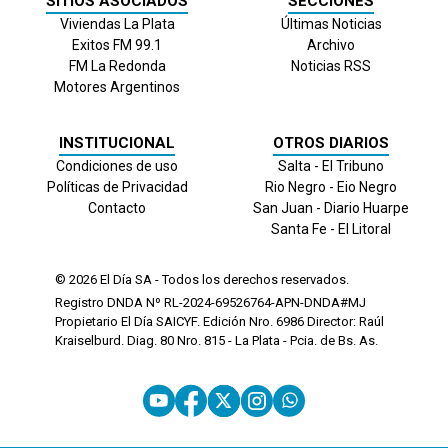
SITIOS ASOCIADOS
SECCIONES
Viviendas La Plata
Últimas Noticias
Exitos FM 99.1
Archivo
FM La Redonda
Noticias RSS
Motores Argentinos
INSTITUCIONAL
OTROS DIARIOS
Condiciones de uso
Salta - El Tribuno
Políticas de Privacidad
Rio Negro - Eio Negro
Contacto
San Juan - Diario Huarpe
Santa Fe - El Litoral
© 2026
El Día
SA - Todos los derechos reservados.
Registro DNDA Nº RL-2024-69526764-APN-DNDA#MJ
Propietario El Día SAICYF. Edición Nro.
6986
Director: Raúl
Kraiselburd. Diag. 80 Nro. 815 - La Plata - Pcia. de Bs. As.