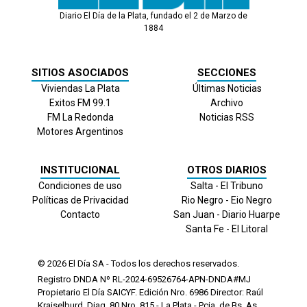
Diario El Día de la Plata, fundado el 2 de Marzo de
1884
SITIOS ASOCIADOS
SECCIONES
Viviendas La Plata
Últimas Noticias
Exitos FM 99.1
Archivo
FM La Redonda
Noticias RSS
Motores Argentinos
INSTITUCIONAL
OTROS DIARIOS
Condiciones de uso
Salta - El Tribuno
Políticas de Privacidad
Rio Negro - Eio Negro
Contacto
San Juan - Diario Huarpe
Santa Fe - El Litoral
© 2026
El Día
SA - Todos los derechos reservados.
Registro DNDA Nº RL-2024-69526764-APN-DNDA#MJ
Propietario El Día SAICYF. Edición Nro.
6986
Director: Raúl
Kraiselburd. Diag. 80 Nro. 815 - La Plata - Pcia. de Bs. As.