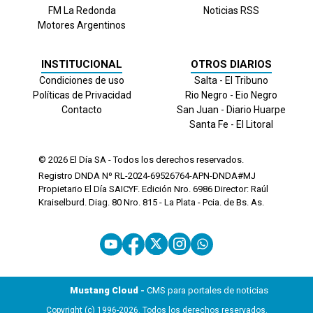
FM La Redonda
Noticias RSS
Motores Argentinos
INSTITUCIONAL
OTROS DIARIOS
Condiciones de uso
Salta - El Tribuno
Políticas de Privacidad
Rio Negro - Eio Negro
Contacto
San Juan - Diario Huarpe
Santa Fe - El Litoral
© 2026
El Día
SA - Todos los derechos reservados.
Registro DNDA Nº RL-2024-69526764-APN-DNDA#MJ
Propietario El Día SAICYF. Edición Nro.
6986
Director: Raúl
Kraiselburd. Diag. 80 Nro. 815 - La Plata - Pcia. de Bs. As.
Mustang Cloud -
CMS para portales de noticias
Copyright (c) 1996-2026. Todos los derechos reservados.