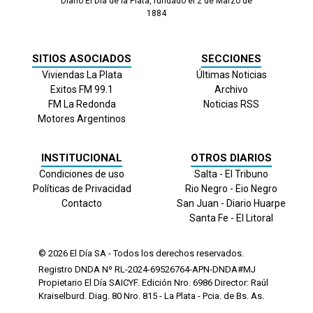
Diario El Día de la Plata, fundado el 2 de Marzo de
1884
SITIOS ASOCIADOS
SECCIONES
Viviendas La Plata
Últimas Noticias
Exitos FM 99.1
Archivo
FM La Redonda
Noticias RSS
Motores Argentinos
INSTITUCIONAL
OTROS DIARIOS
Condiciones de uso
Salta - El Tribuno
Políticas de Privacidad
Rio Negro - Eio Negro
Contacto
San Juan - Diario Huarpe
Santa Fe - El Litoral
© 2026
El Día
SA - Todos los derechos reservados.
Registro DNDA Nº RL-2024-69526764-APN-DNDA#MJ
Propietario El Día SAICYF. Edición Nro.
6986
Director: Raúl
Kraiselburd. Diag. 80 Nro. 815 - La Plata - Pcia. de Bs. As.